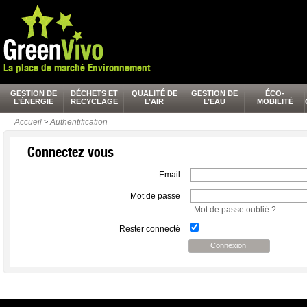
La place de marché Environnement
GESTION DE
DÉCHETS ET
QUALITÉ DE
GESTION DE
ÉCO-
L’ÉNERGIE
RECYCLAGE
L’AIR
L’EAU
MOBILITÉ
Accueil
>
Authentification
Connectez vous
Email
Mot de passe
Mot de passe oublié ?
Rester connecté
Connexion