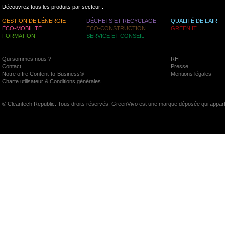
Découvrez tous les produits par secteur :
GESTION DE L’ÉNERGIE
DÉCHETS ET RECYCLAGE
QUALITÉ DE L’AIR
ÉCO-MOBILITÉ
ÉCO-CONSTRUCTION
GREEN IT
FORMATION
SERVICE ET CONSEIL
Qui sommes nous ?
RH
Contact
Presse
Notre offre Content-to-Business®
Mentions légales
Charte utilisateur & Conditions générales
© Cleantech Republic. Tous droits réservés. GreenVivo est une marque déposée qui appart