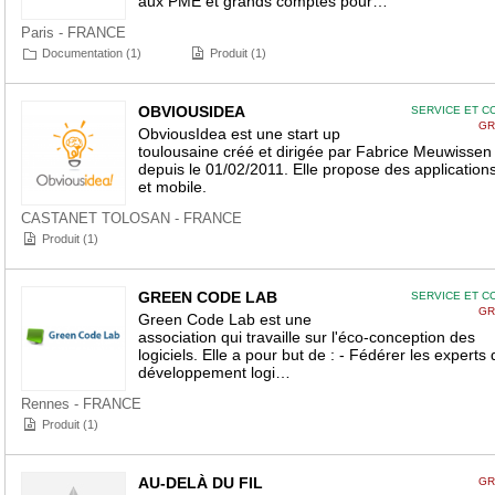
aux PME et grands comptes pour…
Paris - FRANCE
Documentation (1)
Produit (1)
OBVIOUSIDEA
SERVICE ET C
GR
ObviousIdea est une start up
toulousaine créé et dirigée par Fabrice Meuwissen
depuis le 01/02/2011. Elle propose des application
et mobile.
CASTANET TOLOSAN - FRANCE
Produit (1)
GREEN CODE LAB
SERVICE ET C
GR
Green Code Lab est une
association qui travaille sur l'éco-conception des
logiciels. Elle a pour but de : - Fédérer les experts 
développement logi…
Rennes - FRANCE
Produit (1)
AU-DELÀ DU FIL
GR