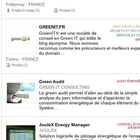
Pollionnay - FRANCE
Emploi & stage (1)
Produit (1)
GREENIT.FR
GESTION DE L’É
DÉCHETS ET RECY
GreenIT.fr est une société de
SERVICE ET C
conseil en Green IT qui édite le
GR
blog éponyme. Nous sommes
reconnus comme les précurseurs et meilleurs expe
du domain…
Corenc - FRANCE
Produit (1)
Green Audit
AUDIT ÉNERG
GREEN IT CONSULTING
Le green audit permet d'aller au-delà de la simple
analyse du parc informatique et d’apprécier la
consommation énergétique de chaque élément du
Systèm…
JouleX Energy Manager
LOGICIEL ÉC
D'ÉNER
JOULEX
Solution logicielle de pilotage énergétique de l'en