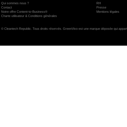
Qui sommes nous ?
RH
Contact
Presse
Notre offre Content-to-Business®
Mentions légales
Charte utilisateur & Conditions générales
© Cleantech Republic. Tous droits réservés. GreenVivo est une marque déposée qui appart