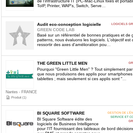
de l'infrastructure IT (PC-Mac-Linux fixes et portab
ToIP, Printer, WAP's, Switch, Serve…
Audit eco-conception logicielle
LOGICIELS GR
GREEN CODE LAB
Basé sur un référentiel de bonnes pratiques et de 
patterns, nous évaluons les logiciels. L'objectif est 
ressortir des axes d'amélioration pou…
THE GREEN LITTLE MEN
GR
Pourquoi "Green Little Men" ? Tout simplement pa
que nous produisons des applis pour smartphones
tablettes ; mais seulement si ces applis sont "…
Nantes - FRANCE
Produit (1)
BI SQUARE SOFTWARE
GESTION DE L’É
SERVICE ET C
BI Square Software édite des
GR
logiciels de Business Intelligence
pour l’IT fournissant des tableaux de bord décision