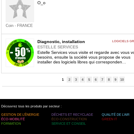
O_o
Coin - FRANCE
Diagnostic, installation
LOGICIELS GR
ESTELLE SERVICES
Estelle Services vous visite et regarde avec vous v
besoins, ensuite la société vous propose de vous
installer des logiciels libres qui corresponden…
1
2
3
4
5
6
7
8
9
10
Découvrez tous les produits par secteur :
GESTION DE L’ÉNERGIE
DÉCHETS ET RECYCLAGE
QUALITÉ DE L’AIR
ÉCO-MOBILITÉ
ÉCO-CONSTRUCTION
GREEN IT
FORMATION
SERVICE ET CONSEIL