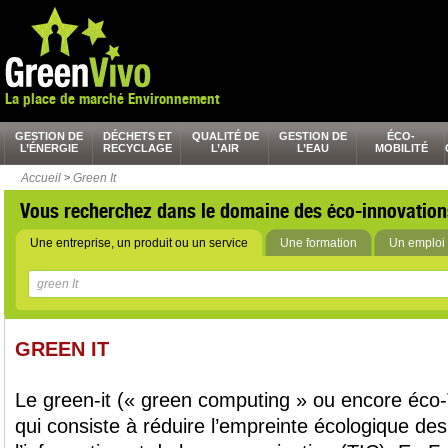
La place de marché Environnement
GESTION DE
DÉCHETS ET
QUALITÉ DE
GESTION DE
ÉCO-
L’ÉNERGIE
RECYCLAGE
L’AIR
L’EAU
MOBILITÉ
Accueil
>
Green It
Vous recherchez dans le domaine des éco-innovation
Une entreprise, un produit ou un service
Une formation
Un emploi 
GREEN IT
Le green-it (« green computing » ou encore éco-
qui consiste à réduire l’empreinte écologique de