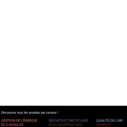
Découvrez tous les produits par secteur :
GESTION DE L’ÉNERGIE
DÉCHETS ET RECYCLAGE
QUALITÉ DE L’AIR
ÉCO-MOBILITÉ
ÉCO-CONSTRUCTION
GREEN IT