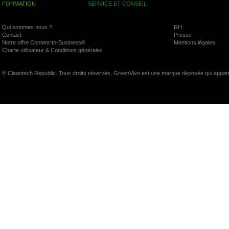
FORMATION
SERVICE ET CONSEIL
Qui sommes nous ?
RH
Contact
Presse
Notre offre Content-to-Business®
Mentions légales
Charte utilisateur & Conditions générales
© Cleantech Republic. Tous droits réservés. GreenVivo est une marque déposée qui appart