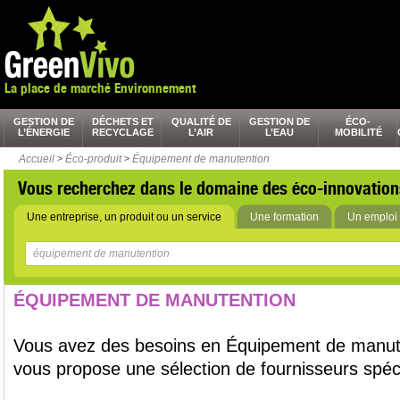
La place de marché Environnement
GESTION DE
DÉCHETS ET
QUALITÉ DE
GESTION DE
ÉCO-
L’ÉNERGIE
RECYCLAGE
L’AIR
L’EAU
MOBILITÉ
Accueil
>
Éco-produit
>
Équipement de manutention
Vous recherchez dans le domaine des éco-innovation
Une entreprise, un produit ou un service
Une formation
Un emploi 
ÉQUIPEMENT DE MANUTENTION
Vous avez des besoins en Équipement de manut
vous propose une sélection de fournisseurs spéci