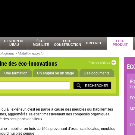
GESTION DE
ÉCO-
ÉCO-
ÉCO-
GREEN IT
L’EAU
MOBILITÉ
CONSTRUCTION
PRODUIT
cologique
>
Mobilier recyclé
ine des éco-innovations
Plus de critères
ÉC
Une formation
Un emploi ou un stage
Des documents
ÉQ
ÉQ
FO
MO
é qu’à l’extérieur, c’est en partie à cause des meubles qui habillent les
ntures, agglomérés, rejettent massivement des composés organiques
té des occupants des lieux.
PR
saine : mobilier en bois certifiés provenant d’essences locales, meubles
ujourd’hui pléthorique.