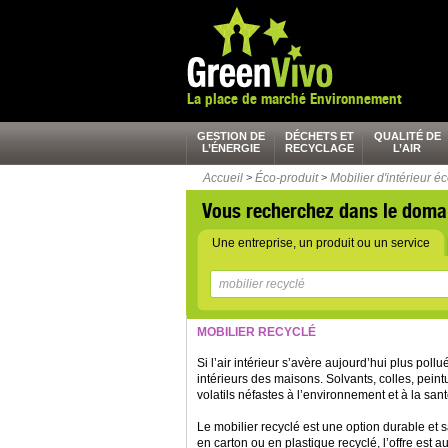
La place de marché Environnement
GESTION DE
DÉCHETS ET
QUALITÉ DE
L’ÉNERGIE
RECYCLAGE
L’AIR
Accueil
>
Éco-produit
>
Mobilier d'intérieur é
Vous recherchez dans le doma
Une entreprise, un produit ou un service
MOBILIER RECYCLÉ
Si l’air intérieur s’avère aujourd’hui plus pollu
intérieurs des maisons. Solvants, colles, pei
volatils néfastes à l’environnement et à la san
Le mobilier recyclé est une option durable et 
en carton ou en plastique recyclé, l’offre est a