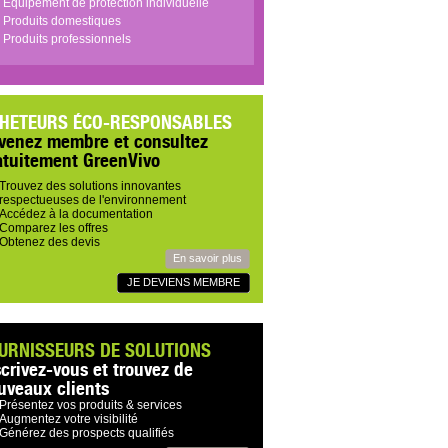
Équipement de protection individuelle
Produits domestiques
Produits professionnels
HETEURS ÉCO-RESPONSABLES
venez membre et consultez
atuitement GreenVivo
Trouvez des solutions innovantes
respectueuses de l'environnement
Accédez à la documentation
Comparez les offres
Obtenez des devis
En savoir plus
JE DEVIENS MEMBRE
URNISSEURS DE SOLUTIONS
scrivez-vous et trouvez de
uveaux clients
Présentez vos produits & services
Augmentez votre visibilité
Générez des prospects qualifiés