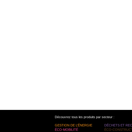
Découvrez tous les produits par secteur :
GESTION DE L’ÉNERGIE
DÉCHETS ET RE
ÉCO-MOBILITÉ
ÉCO-CONSTRUC