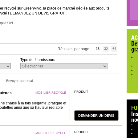
ier recyclé sur GreenVivo, la place de marché dédiée aux produits
 recyclé ! DEMANDEZ UN DEVIS GRATUIT.
iquez ici
AC
De
gr
Résultats par page :
16
32
64
Type de fournisseurs
Envoyer par email
PRODUIT
ulettes
MOBILIER RECYCLÉ
une chaise à la fois élégante, pratique et
FO
roulettes ainsi que sa hauteur réglable
In
DEMANDER UN DEVIS
no
PRODUIT
MOBILIER RECYCLÉ