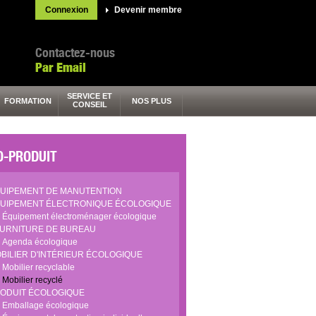
Connexion
Devenir membre
Contactez-nous
Par Email
SERVICE ET
FORMATION
NOS PLUS
CONSEIL
O-PRODUIT
UIPEMENT DE MANUTENTION
UIPEMENT ÉLECTRONIQUE ÉCOLOGIQUE
Équipement électroménager écologique
URNITURE DE BUREAU
Agenda écologique
BILIER D'INTÉRIEUR ÉCOLOGIQUE
Mobilier recyclable
Mobilier recyclé
ODUIT ÉCOLOGIQUE
Emballage écologique