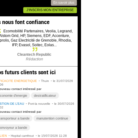
En savoir plus
J'INSCRIS MON ENTREPRISE
s nous font confiance
Ecomobilité Partenaires, Veolia, Legrand,
Alstom Grid, HP, Siemens, EDF, Accenture,
prolis, Gaz Electricité de Grenoble, Rhodia,
IFP, Evasol, Soitec, Eolas...
Cleantech Republic
Rédaction
s futurs clients sont ici
FICACITÉ ÉNERGÉTIQUE
Thuin
le 31/07/2026
06
ouveau contact intéressé par
conomie d'energie
destratificateur
STION DE L’EAU
Port-la nouvelle
le 30/07/2026
02
ouveau contact intéressé par
ransporteur a bande
manutention continue
onvoyeur a bande
LIEN
Hopital camfrout
le 15/07/2026 11:28
ransfert de charges en vrac