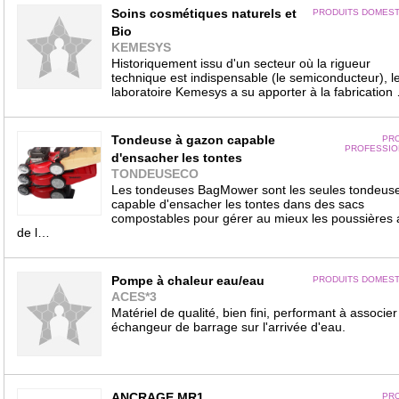
Soins cosmétiques naturels et
PRODUITS DOMEST
Bio
KEMESYS
Historiquement issu d'un secteur où la rigueur
technique est indispensable (le semiconducteur), l
laboratoire Kemesys a su apporter à la fabrication
Tondeuse à gazon capable
PRO
PROFESSIO
d'ensacher les tontes
TONDEUSECO
Les tondeuses BagMower sont les seules tondeus
capable d'ensacher les tontes dans des sacs
compostables pour gérer au mieux les poussières a
de l…
Pompe à chaleur eau/eau
PRODUITS DOMEST
ACES*3
Matériel de qualité, bien fini, performant à associer
échangeur de barrage sur l'arrivée d'eau.
ANCRAGE MR1
PRO