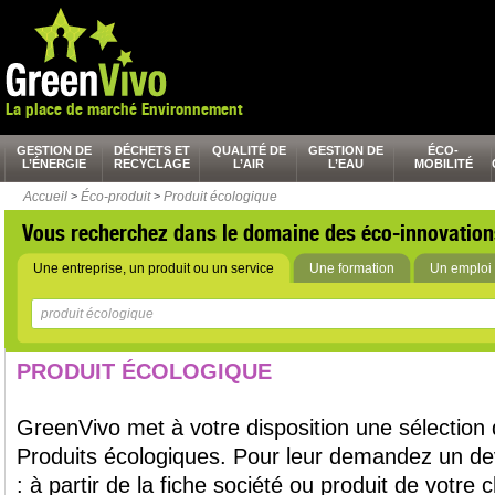
La place de marché Environnement
GESTION DE
DÉCHETS ET
QUALITÉ DE
GESTION DE
ÉCO-
L’ÉNERGIE
RECYCLAGE
L’AIR
L’EAU
MOBILITÉ
Accueil
>
Éco-produit
>
Produit écologique
Vous recherchez dans le domaine des éco-innovation
Une entreprise, un produit ou un service
Une formation
Un emploi 
PRODUIT ÉCOLOGIQUE
GreenVivo met à votre disposition une sélection 
Produits écologiques. Pour leur demandez un dev
: à partir de la fiche société ou produit de votre c