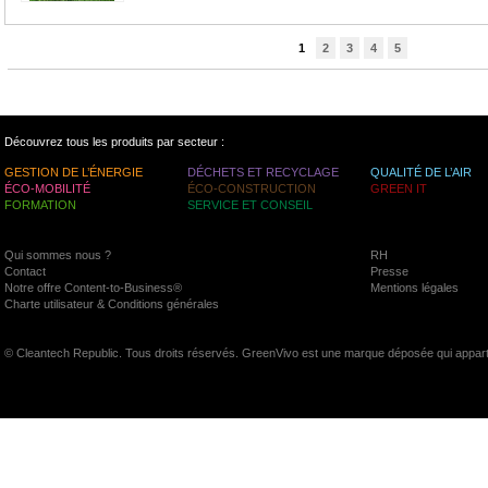
1
2
3
4
5
Découvrez tous les produits par secteur :
GESTION DE L’ÉNERGIE
DÉCHETS ET RECYCLAGE
QUALITÉ DE L’AIR
ÉCO-MOBILITÉ
ÉCO-CONSTRUCTION
GREEN IT
FORMATION
SERVICE ET CONSEIL
Qui sommes nous ?
RH
Contact
Presse
Notre offre Content-to-Business®
Mentions légales
Charte utilisateur & Conditions générales
© Cleantech Republic. Tous droits réservés. GreenVivo est une marque déposée qui appart