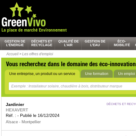
La place de marché Environnement
GESTION DE
DÉCHETS ET
QUALITÉ DE
GESTION DE
ÉCO-
L’ÉNERGIE
RECYCLAGE
L’AIR
L’EAU
MOBILITÉ
Accueil
>
Les offres d'emploi
Vous recherchez dans le domaine des éco-innovation
Une entreprise, un produit ou un service
Une formation
Un emploi 
Jardinier
DÉCHETS ET RECY
HEXAVERT
Réf. : - Publié le 16/12/2024
Alsace - Montpellier