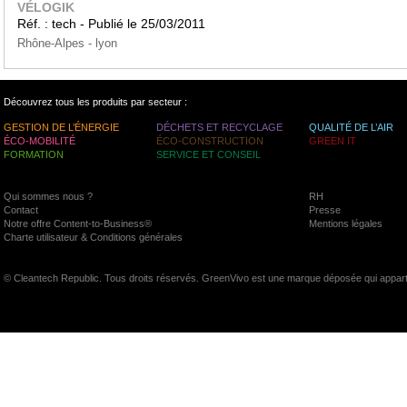
VÉLOGIK
Réf. : tech - Publié le 25/03/2011
Rhône-Alpes - lyon
Découvrez tous les produits par secteur :
GESTION DE L’ÉNERGIE
DÉCHETS ET RECYCLAGE
QUALITÉ DE L’AIR
ÉCO-MOBILITÉ
ÉCO-CONSTRUCTION
GREEN IT
FORMATION
SERVICE ET CONSEIL
Qui sommes nous ?
RH
Contact
Presse
Notre offre Content-to-Business®
Mentions légales
Charte utilisateur & Conditions générales
© Cleantech Republic. Tous droits réservés. GreenVivo est une marque déposée qui appart