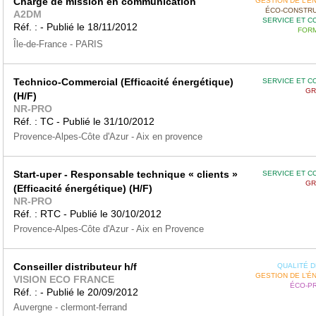
Chargé de mission en communication
GESTION DE L’É
ÉCO-CONSTRU
A2DM
SERVICE ET C
Réf. : - Publié le 18/11/2012
FORM
Île-de-France - PARIS
Technico-Commercial (Efficacité énergétique)
SERVICE ET C
GR
(H/F)
NR-PRO
Réf. : TC - Publié le 31/10/2012
Provence-Alpes-Côte d'Azur - Aix en provence
Start-uper - Responsable technique « clients »
SERVICE ET C
GR
(Efficacité énergétique) (H/F)
NR-PRO
Réf. : RTC - Publié le 30/10/2012
Provence-Alpes-Côte d'Azur - Aix en Provence
Conseiller distributeur h/f
QUALITÉ DE
GESTION DE L’É
VISION ECO FRANCE
ÉCO-P
Réf. : - Publié le 20/09/2012
Auvergne - clermont-ferrand