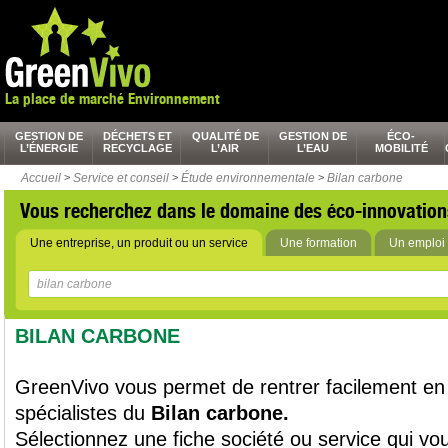
La place de marché Environnement
GESTION DE
DÉCHETS ET
QUALITÉ DE
GESTION DE
ÉCO-
L’ÉNERGIE
RECYCLAGE
L’AIR
L’EAU
MOBILITÉ
Accueil
>
Service et conseil
>
Étude environnementale
>
Bilan carbone
Vous recherchez dans le domaine des éco-innovation
Une entreprise, un produit ou un service
Une formation
Un emploi 
BILAN CARBONE
GreenVivo vous permet de rentrer facilement en
spécialistes du
Bilan carbone.
Sélectionnez une fiche société ou service qui vou