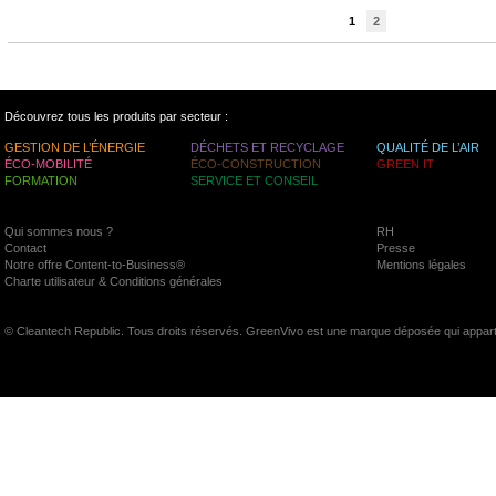
1
2
Découvrez tous les produits par secteur :
GESTION DE L’ÉNERGIE
DÉCHETS ET RECYCLAGE
QUALITÉ DE L’AIR
ÉCO-MOBILITÉ
ÉCO-CONSTRUCTION
GREEN IT
FORMATION
SERVICE ET CONSEIL
Qui sommes nous ?
RH
Contact
Presse
Notre offre Content-to-Business®
Mentions légales
Charte utilisateur & Conditions générales
© Cleantech Republic. Tous droits réservés. GreenVivo est une marque déposée qui appart